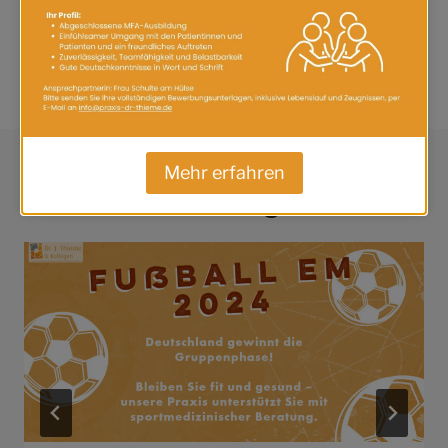
Das Jameda Profil von Frau Welling finden Sie unter:
https://www.jameda.de/hattingen/aerzte/chirurgen-
allgemein/gabriele-welling/uebersicht/81251623_1/
Mehr erfahren
Ähnliche Beiträge