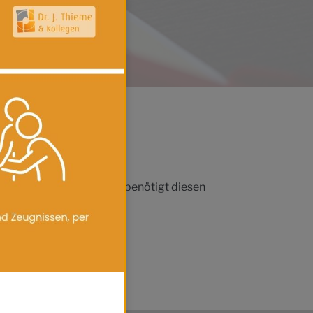
itbringen; die Rezeption benötigt diesen
edigen