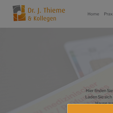
Zum
Inhalt
Home
Prax
springen
Hier finden Si
Laden Sie sich 
Hause aus