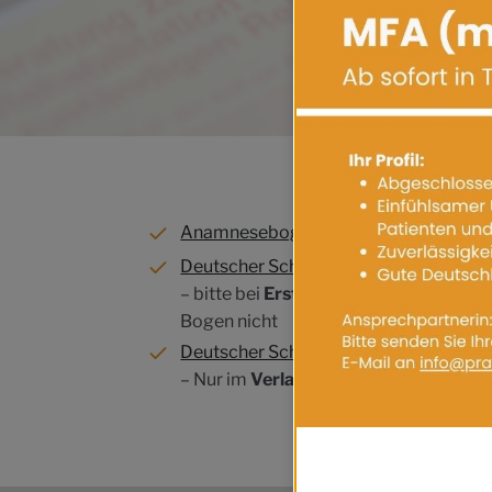
Anamnesebogen
Deutscher Schmerzfragebogen
– bitte bei
Erstkontakt
zur speziellen 
Bogen nicht
Deutscher Schmerz-Verlaufsfragebog
– Nur im
Verlauf
der speziellen Schmerz