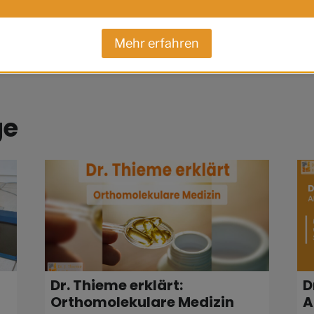
Mehr erfahren
ge
Dr. Thieme erklärt:
D
Orthomolekulare Medizin
A