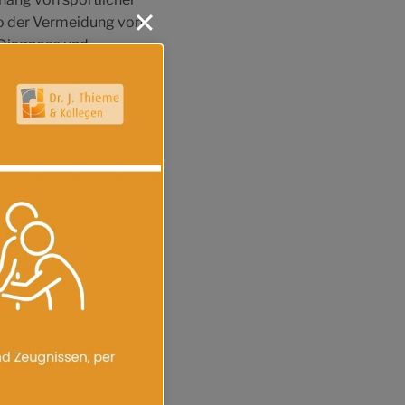
o der Vermeidung von
 Diagnose und