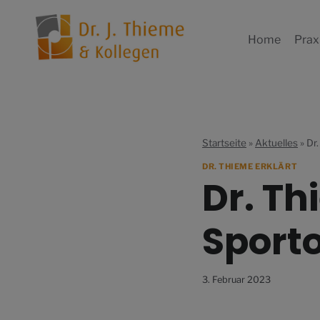
Zum
Inhalt
Home
Prax
springen
Startseite
»
Aktuelles
»
Dr.
DR. THIEME ERKLÄRT
Dr. Th
Sport
3. Februar 2023