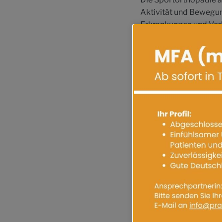
Aktivität und Bewegu
Erkrankungen und Verl
Therapie sämtlicher sp
Häufige Sportverletzu
Jumperknie (Läuf
Meniskus-Verletz
Bänderrisse an K
Schulterverletzu
Tennis- / Golfere
Sehnenscheidene
Stressfrakturen 
Skidaumen
Mehr Informationen er