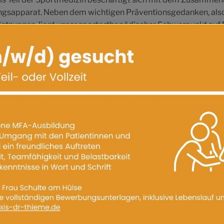
ngsapparat. Neben dem wichtigen Präventionsgedanken, als
etzungen, liegt unser sportorthopädischer Schwerpunkt auf
ortbedingter Krankheiten für Breiten- und Spitzensportler.
ngen:
erknie)
ungen
nie- und Sprunggelenk
ngen
llenbogen
ntzündung
(Ermüdungsbrüche)
halten Sie
hier
.