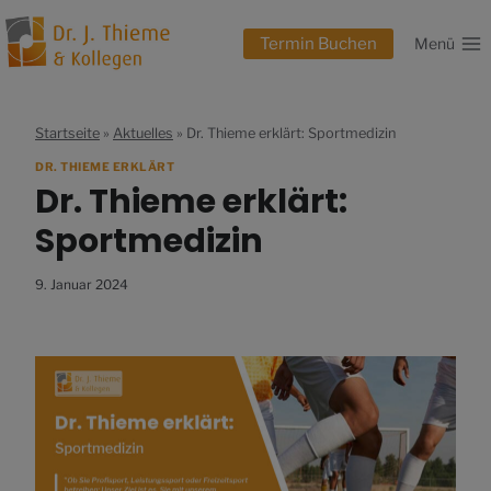
Zum
Inhalt
Termin Buchen
Menü
springen
Startseite
»
Aktuelles
»
Dr. Thieme erklärt: Sportmedizin
DR. THIEME ERKLÄRT
Dr. Thieme erklärt:
Sportmedizin
9. Januar 2024