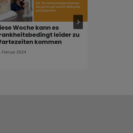
iese Woche kann es
Planen Sie
rankheitsbedingt leider zu
die Parkpl
artezeiten kommen
19. November 2
. Februar 2024