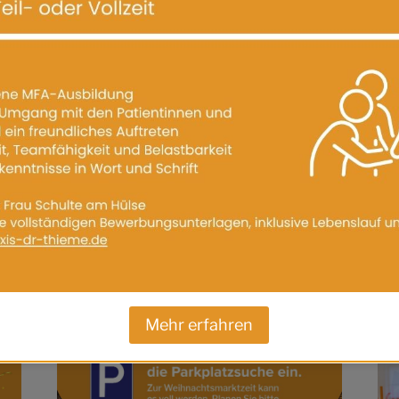
erfahrungsgemäß deutlich voller. 🅿️
hre Anreise ein wenig mehr Zeit ein, um entspannt und pünktl
en Besuch!
ge
Mehr erfahren