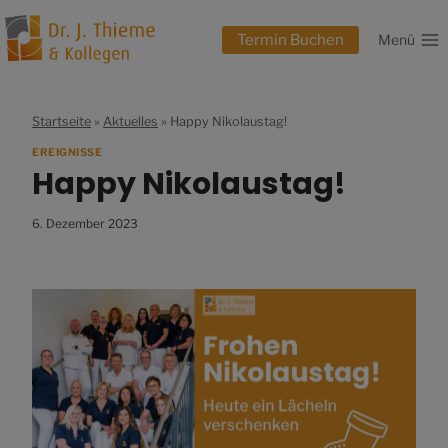
Zum
Inhalt
Termin Buchen
Menü
springen
Startseite
»
Aktuelles
»
Happy Nikolaustag!
EREIGNISSE
Happy Nikolaustag!
6. Dezember 2023